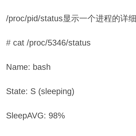
/proc/pid/status显示一个进程的
# cat /proc/5346/status
Name: bash
State: S (sleeping)
SleepAVG: 98%