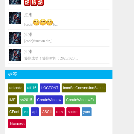
江湖
[code]
[/...
江湖
[code]function dir_l...
江湖
签到成功！签到时间：2025/1/20 ...
标签
unicode
utf-16
LOGFONT
ImmSetConversionStatus
IME
vs2015
CreateWindow
CreateWindowEx
CFont
vc
api
ASCII
recv
socket
yum
.htaccess