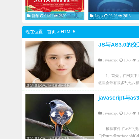
新年
01-01
2800
Linux
02-26
2613
现在位置：
首页
>
HTML5
JS与AS3.0的交
Javascript
10-3
1、首先，在网页中添
签里会带有很多乱七八糟
的添加FLASH的代码（比如我们要加
javascript与a
11cf-96b8-
444553540000"codebase="h
width="400" height="180
Javascript
10-3
<param name="movie"val
src="bigface.swf）" wi
模拟事件 在as3中,无论
name="myFlash" align="
口:ExternalInterface.