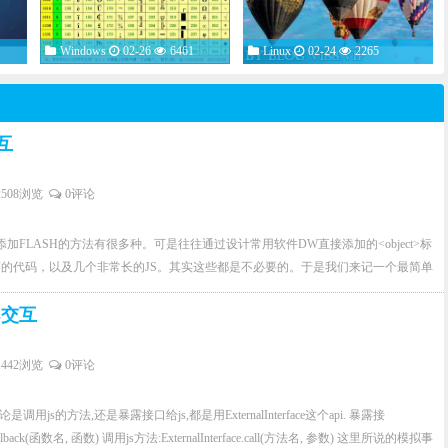
Windows
02-26
6461
Linux
02-24
2265
互
2508浏览
0评论
加FLASH的方法有很多种。可是往往通过设计常用软件DW直接添加的<object>标
的代码，以及几个非常长的JS。其实这些都是不必要的。于是我们来记一个最简单
的FLASH是名字是bigface.swf）： <objectclassid="clsid:d27cdb6e-ae6d-
s3交互
ttp://fpdownload.macromedia.com/pub/shockwave/cabs/flash/swflash.cab#version=9,0,0,0"
" align="middle"> <paramname="allowScriptAccess" value="sameDomain" />
1442浏览
0评论
ue="bigface.swf）" /> <param name="quality"value="high" /> <embed
dth="400" height="180" quality="high" swLiveConnect=true
是调用js的方法,还是暴露接口给js,都是用ExternalInterface这个api. 暴露接
middle" allowScriptAccess="sameDomain" type="application/x-shockwave-flash"
addCallback(函数名, 函数) 调用js方法:ExternalInterface.call(方法名, 参数) 这里所说的模拟事