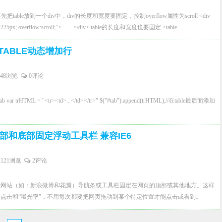
.getSWF(id); //this指向flash对象本身 value.apply(swfObj, arguments); }; }
 '=' + funcVar); }); 执行结果: 02 暴露接口给js as3里,实现这个很简单,先上代码再说: public
把table放到一个div中，div的长度和宽度要固定，控制overflow属性为scroll <div
ars= LoaderInfo( this.root.loaderInfo ).parameters; //此为调试用
ght:225px; overflow:scroll;"> ... </div> table的长度和宽度也要固定 <table
indow.flashCallback.trace",flashvars); //加载素材 textField.width=200; textField.height
="732px" id="dataTableDetail" align="center"> ... </table> 如果你只要设置垂直的滚动条则
eld); //素材加载完毕,准备播放 //暴露api给js if(ExternalInterface.available){
TABLE动态增加行
lback("play", play); ExternalInterface.addCallback("stop", stop); } //触发onload
开始播放 private function play():Boolean { textField.text = 'play';
348浏览
0评论
ernalInterface.call("window.flashCallback." + flashvars.onplay); } return true; } //这
unction stop():Boolean { textField.text = 'stop'; if(flashvars.onstop){
ar trHTML = "<tr><td>...</td></tr>" $("#tab").append(trHTML);//在table最后面添加
window.flashCallback." + flashvars.onstop,flashvars); } return true; } 这里定义了两个方
(test)里,判断ExternalInterface是否可用,如果可用,就暴露出这两个方法:
lback("play", play); ExternalInterface.addCallback("stop", stop); 在js里调用: 跨浏览器的获
S 顶部和底部固定浮动工具栏 兼容IE6
:function(name) { if (navigator.appName.indexOf("Microsoft") != -1) { return
e { return document[name]; } } ... 暴露出的as3方法,会直接附加在object对象上,要注意的
证falsh加载完毕: asyncTest('js调用flash方法', function () { expect(1);
2121浏览
2评论
(adv.flash.embed({ id: 'flashcallSWF', source: 'test.swf', width: 300, height: 190,
tion () { var result = this.play(); ok(result); start(); } } })); }); 事件函数
些网站（如：新浪微博和花瓣）导航条或工具栏固定在网页的顶部或其他地方。这样
这里不用再获取了 执行结果: 03 完整的as3代码: package { import
点击和“曝光率”，不用每次都要把网页拖动到某个特定位置才能点击或看到。
import flash.display.Sprite; import flash.external.ExternalInterface; import
blic class test extends Sprite { private var flashvars:Object; //用textField文本的改变