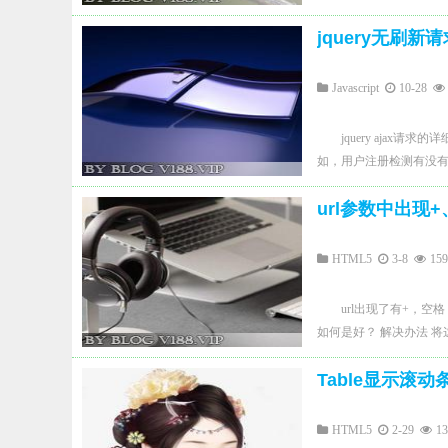
pluginspage="http:/
件,就是在falsh素材的各
我们做交互必须写入的标签
jquery无刷新请
onstop等等. 采用的方案,
后，写下我们想要让AS调
式类似url里的参数部分,为用&分
么，只要一点击，就让网页里
this.root.loaderInfo ).p
Javascript
10-28
然后我们在JS里写下如下代码： <s
的值: Object {onload: "adv
</script> 这是
"adv7sgjk0529cd
jquery aja
了。 接着，我们在FLAS
window.flashCal
如，用户注册检测有没有重名，无刷新
下下面的AS： btn.addEventLi
数: ExternalInterfa
数 type:'GET', //请求方式 c
ExternalInterface
材加载完毕,调用onload private f
url参数中出现
$('body').html(data); } }
件类型是鼠标点击，触发后
'onload'; if(flashvars.
dataType:'text', //数据类型
ExternalInterface.
} 上面提到,函数名是随机生成
返回数据data $('body').html
里的文字mytext.te
HTML5
3-8
15
的方法: //adv.flash.em
一个叫bigface.swf
expect(3); document.body
标签： </br> </br> <input
url出现了有+，
onload: function () { 
AS里写下： function putin(
如何是好？ 解决办法 
onstop: function 
ExternalInterface.add
替代吧，或用全角的。
函数在window.fla
id="shuru"/> <button typ
Table显示滚动
编码 %20 /
支持多个,只要再做一些简单的封装即
functionsendin(){ va
%3F % 
function (value, key) 
window.document.m
URL 中指定的参
称,并存储在flashCallback命名空
HTML5
2-29
1