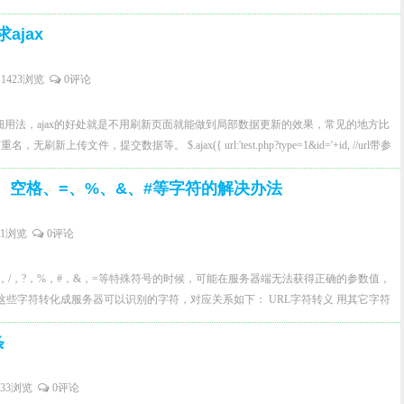
/www.macromedia.com/go/getflashplayer"/> </object> 在这些标签中，红色标注的标签是为
个状态切换时,通知页面.如加载完毕时,触发onload事件,播放时触发onplay,停止时触发
。 2.AS调用JS方法 AS调用JS的方法是很简单的。首先我们在插入FLASH之
求ajax
是在object标签里,添加自定义的属性供as3调用,属性名是flash定死的:flashvars,值的格
用的JS方法。 比如我们想做一个案例（案例1），是一个希望在FLASH输入什
隔的键值对,如下: 01 在as3中,这样读取属性: flashvars= LoaderInfo(
alert()出来什么。 首先，我得在网页中插入bigface.swf（按照第一步讲的）。
arameters; flashvars是一个object变量,定义如下: private var flashvars:Object; 读取后,flashvars
1423浏览
0评论
cripttype="text/javascript"> functiontell(text){ alert(text); }
nr70wyu5xncanvpwzzo0pory66", onplay: "advf4q8r99cfnryhn2tk2n3s48kf0", onstop:
个很简单的弹出框语句。如果能让FLASH调用到这个语句，并且把要传递的数值传出来就成功
00q6ojuf537"} 对象的key为事件名,值为事件处理函数名,所有事件处理函数都在
x请求的详细用法，ajax的好处就是不用刷新页面就能做到局部数据更新的效果，常见的地方比
H里做下面事情： 建立一个输入框，取名mytext; 建立一个按钮，取名btn; 然后写
lback命名空间下,并且名字是随机生成的不可重复的guid. 在as3里,我们判断是否支持调用js函
上传文件，提交数据等。 $.ajax({ url:'test.php?type=1&id='+id, //url带参
stener(MouseEvent.CLICK,sendout); function sendout(event:MouseEvent):void{
ce.available 以onload事件为例,在素材加载完毕后,如果支持调用js函数,则触发onload事件: //素
ache:false, //缓存 success: function(data){ //请求成功后返回数据data
.call("tell",mytext.text) } 这里具体讲解一下 我们给按钮btn 添加了一个鼠标监听事件，事
unction onload():void { if (ExternalInterface.available) { textField.text =
+、空格、=、%、&、#等字符的解决办法
); $.ajax({ url:'test.php, //请求url地址 type:'POST', //请求方式 cache:false, //缓存
执行sendout这个函数。这个函数里的命令就是
onload){ ExternalInterface.call("window.flashCallback." + flashvars.onload); } }
 data:{ //请求的数据参数 type:1, name:test, sex:1 }, success: function(data){ //请求成功后
call("tell",mytext.text)，调用外部（也就是JS里的）tell这个函数，赋予的参数就是我们输入框
的,类似jquery的$.ajax方法里的callback实现方式,以下是封装过的生成object标签
(data); } error:function（）{ alert('请求出错'); } });
xt。 然后重新输出一遍FLASH，我们的案例就完成了。 2、JS调用AS 我们同样首先载入
91浏览
0评论
bed是封装过的生成object标签的方法 asyncTest('flash标签自定义事件', function () {
的FLASH 我们在FLASH里只加一个叫mytext的文本框。 然后我们在网页中写下一下网页
.appendChild(adv.flash.embed({ id: 'flashGetSWF', source: 'test.swf', params: {
 type="text"id="shuru" /> <button type="button"id="enter">点击</button> 之后我们先到
空格，/，?，%，#，&，=等特殊符号的时候，可能在服务器端无法获得正确的参数值，
this.play(); ok(true); }, onplay: function () { ok(true); this.stop(); },
thetext:String):void{ mytext.text =thetext; }
将这些字符转化成服务器可以识别的字符，对应关系如下： URL字符转义 用其它字符
() { ok(true); start(); } } })); }); 几个回调函数都是匿名函数,在生成标签之前,会给
Callback("sendtxt",putin) 写完后，网页中修改并加入JS如下： <input type="text"
 + URL 中+号表示空格 %2B 空格 URL中的空格可以用+号或者
shCallback下分配一个随机名称.现在只是简单的实现单个事件处理函数的绑定,如果有需要
e="button" id="enter"οnclick="sendin()">点击</button> <script type="text/javascript">
条
 分隔目录和子目录 %2F ? 分隔实际的URL和参数
可. adv.flash.embed的实现要点: //遍历自定义参数 adv.util.forEach(params,
r t = document.getElementById("shuru").value;
指定特殊字符 %25 # 表示书签 %23 &
{ var funcVar = value; if (adv.util.isFunction(value)) { //如果是函数,则生成一个随机的名
yFlash.sendtxt(t); } </script> 这样我们就实现了JS调用AS的函数并达到了传值。
数间的分隔符 %26 = URL 中指定参数的值 %3D
间下 funcVar = adv.util.guid(); window.flashCallback[funcVar] = function() {
333浏览
0评论