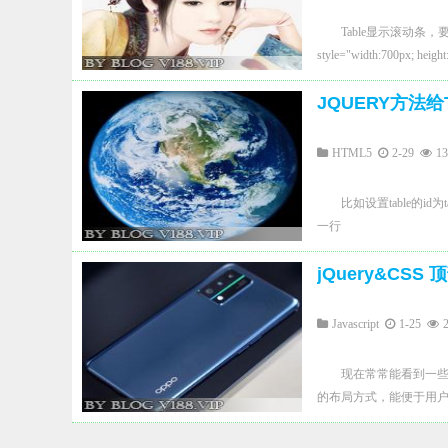
var swfObj = adv.flash
paramArr.push(key +
Table显示滚动条，要先
function test() { flashv
style="width:700px; hei
ExternalInterface.call("w
cellspacing="0" width
= 90; addChild(textFi
JQUERY方法给
用：overflow-y:scroll。
ExternalInterface.addCal
onload(); } //这个方法被调用时,
HTML5
2-29
1
if(flashvars.onplay){ Ext
个方法被调用时,停止播放 private f
比如设置table的id为tab v
ExternalInterface.call("
一行
法,play和stop,在构造函数
ExternalInterface.addCal
jQuery&CS
取flash对象引用方法 ... getSWF
window[name]; } els
是,我们要等onload之后才去调用,保
Javascript
1-25
document.body.appendChild
params: { onload: func
现在常常能看到一
的this指向flash对象,所以
的布局方式，能便于用户
flash.display.LoaderInfo; 
flash.text.TextField; pu