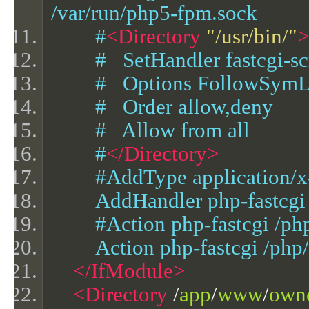
/var/run/php5-fpm.sock
        #
<Directory
"/usr/bin/"
>
        #   SetHandler fastcgi-s
        #   Options FollowSy
        #   Order allow,deny
        #   Allow from all
        #
</Directory>
        #AddType applicatio
        AddHandler php-fastcg
        #Action php-fastcgi /
        Action php-fastcgi /
</IfModule>
<Directory
/
app
/
www
/
own