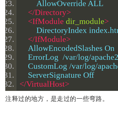
        AllowOverride ALL
</Directory>
<IfModule
dir_module
>
        DirectoryIndex index.h
</IfModule>
    AllowEncodedSlashes On
    ErrorLog  /var/log/apache
    CustomLog /var/log/apa
    ServerSignature Off
</VirtualHost>
注释过的地方，是走过的一些弯路。