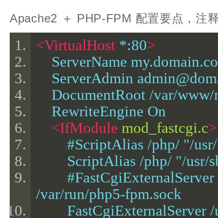
Apache2 ＋ PHP-FPM 配置要点
<VirtualHost
 *:80
>
    ServerName my.domain.c
    ServerAdmin admin@do
    DocumentRoot /var/ww
    RewriteEngine On
<IfModule
mod_fastcgi
.
c
>
        #ScriptAlias /php/ "/us
        ScriptAlias /php/ "/usr/
        #FastCgiExternalServer /app/php/php-cgi -socket 
/var/run/php5-fpm.sock
        FastCgiExternalServer /usr/sbin/php5-fpm -socket 