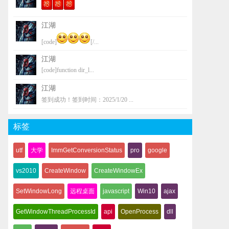
江湖
[code]
[/...
江湖
[code]function dir_l...
江湖
签到成功！签到时间：2025/1/20 ...
标签
utf
大学
ImmGetConversionStatus
pro
google
vs2010
CreateWindow
CreateWindowEx
SetWindowLong
远程桌面
javascript
Win10
ajax
GetWindowThreadProcessId
api
OpenProcess
dll