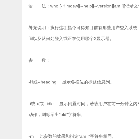
语 法：who [-Himqsw][--help][--version][am i][记录文
补充说明：执行这项指令可得知目前有那些用户登入系
间以及从何处登入或正在使用哪个X显示器。
参 数：
-H或--heading 显示各栏位的标题信息列。
-i或-u或--idle 显示闲置时间，若该用户在前一分钟
动作，则标示出"old"字符串。
-m 此参数的效果和指定"am i"字符串相同。