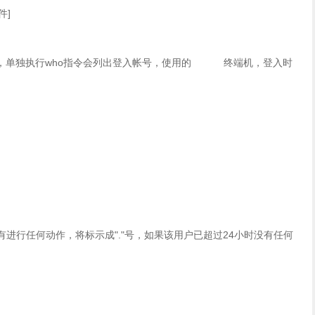
件]
统，单独执行who指令会列出登入帐号，使用的 终端机，登入时
之内有进行任何动作，将标示成"."号，如果该用户已超过24小时没有任何